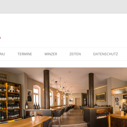
n
Zum
Inhalt
NU
TERMINE
WINZER
ZEITEN
DATENSCHUTZ
springen