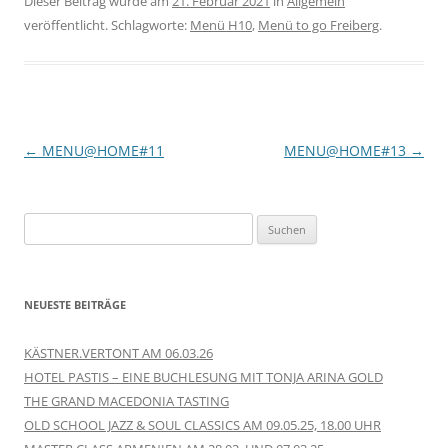
Dieser Beitrag wurde am
21. Februar 2021
in
Allgemein
veröffentlicht. Schlagworte:
Menü H10
,
Menü to go Freiberg
.
Beitragsnavigation
←
MENU@HOME#11
MENU@HOME#13
→
Suchen
nach:
NEUESTE BEITRÄGE
KÄSTNER.VERTONT AM 06.03.26
HOTEL PASTIS – EINE BUCHLESUNG MIT TONJA ARINA GOLD
THE GRAND MACEDONIA TASTING
OLD SCHOOL JAZZ & SOUL CLASSICS AM 09.05.25, 18.00 UHR