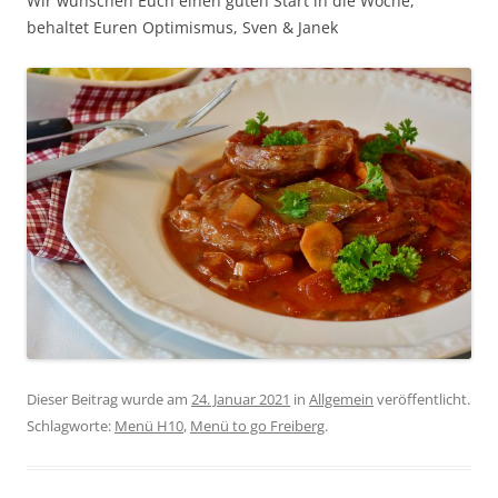
Wir wünschen Euch einen guten Start in die Woche,
behaltet Euren Optimismus, Sven & Janek
Dieser Beitrag wurde am
24. Januar 2021
in
Allgemein
veröffentlicht.
Schlagworte:
Menü H10
,
Menü to go Freiberg
.